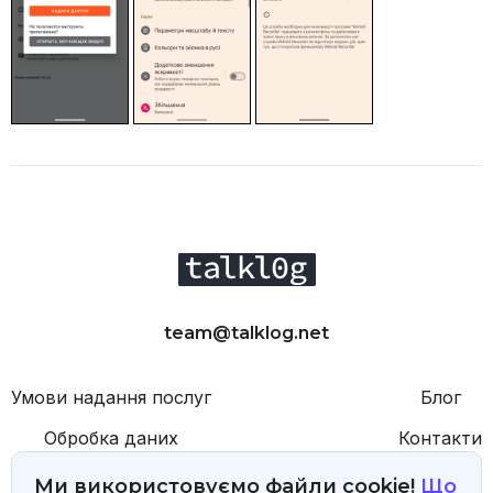
team@talklog.net
Умови надання послуг
Блог
Обробка даних
Контакти
Обробка файлів cookie
B2B
Ми використовуємо файли cookie!
Що